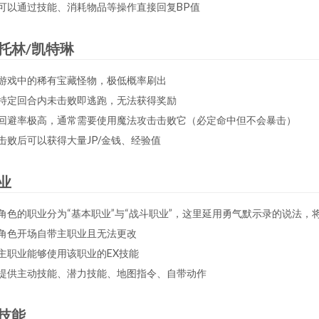
可以通过技能、消耗物品等操作直接回复BP值
托林/凯特琳
游戏中的稀有宝藏怪物，极低概率刷出
特定回合内未击败即逃跑，无法获得奖励
回避率极高，通常需要使用魔法攻击击败它（必定命中但不会暴击）
击败后可以获得大量JP/金钱、经验值
业
角色的职业分为“基本职业”与“战斗职业”，这里延用勇气默示录的说法，将
角色开场自带主职业且无法更改
主职业能够使用该职业的EX技能
提供主动技能、潜力技能、地图指令、自带动作
技能