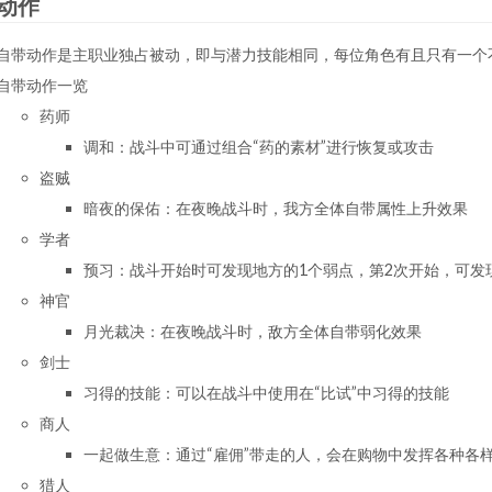
动作
自带动作是主职业独占被动，即与潜力技能相同，每位角色有且只有一个
自带动作一览
药师
调和：战斗中可通过组合“药的素材”进行恢复或攻击
盗贼
暗夜的保佑：在夜晚战斗时，我方全体自带属性上升效果
学者
预习：战斗开始时可发现地方的1个弱点，第2次开始，可发
神官
月光裁决：在夜晚战斗时，敌方全体自带弱化效果
剑士
习得的技能：可以在战斗中使用在“比试”中习得的技能
商人
一起做生意：通过“雇佣”带走的人，会在购物中发挥各种各
猎人