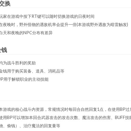
交换
玩家在游戏中按下RT键可以随时切换游戏的日夜时间
在夜晚时，野外怪物的遇敌机率会提升一倍(本游戏野外遇敌为暗雷触发)
白天和夜晚的NPC分布有差异
金钱
均为战斗胜利的奖励
金钱用于购买装备、道具、消耗品等
JP用于解锁职业的主动技能
本游戏的核心战斗内资源，常规情况时每回合自然回复1点，在使用BP过后
使用BP可以增加本回合武器攻击的攻击次数、魔法攻击的伤害、BUFF
物、偷钱）、治疗魔法的回复量等