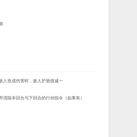
能
敌人造成伤害时，敌人护盾值减一
即清除本回合与下回合的行动指令（如果有）