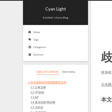
Cyan Light
EskiNott's Game Blog
Home
Tags
Categories
Archives
Table of Contents
Overview
筑系统
1.
本文提到的游戏机制相关名词
点击跳
1.1.
日夜交换
1.2.
JP/金钱
1.3.
BP
本文
1.4.
奥克托林/凯特琳
1.5.
主职业