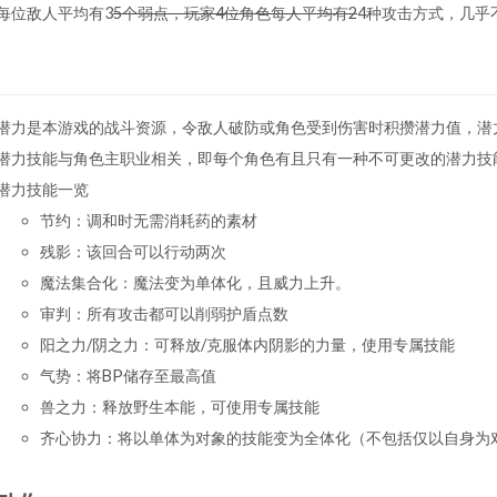
每位敌人平均有3
5个弱点，玩家4位角色每人平均有2
4种攻击方式，几乎
潜力是本游戏的战斗资源，令敌人破防或角色受到伤害时积攒潜力值，潜
潜力技能与角色主职业相关，即每个角色有且只有一种不可更改的潜力技
潜力技能一览
节约：调和时无需消耗药的素材
残影：该回合可以行动两次
魔法集合化：魔法变为单体化，且威力上升。
审判：所有攻击都可以削弱护盾点数
阳之力/阴之力：可释放/克服体内阴影的力量，使用专属技能
气势：将BP储存至最高值
兽之力：释放野生本能，可使用专属技能
齐心协力：将以单体为对象的技能变为全体化（不包括仅以自身为