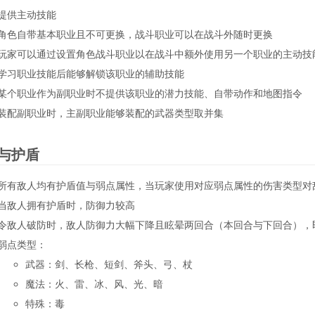
提供主动技能
角色自带基本职业且不可更换，战斗职业可以在战斗外随时更换
玩家可以通过设置角色战斗职业以在战斗中额外使用另一个职业的主动技
学习职业技能后能够解锁该职业的辅助技能
某个职业作为副职业时不提供该职业的潜力技能、自带动作和地图指令
装配副职业时，主副职业能够装配的武器类型取并集
与护盾
所有敌人均有护盾值与弱点属性，当玩家使用对应弱点属性的伤害类型对
当敌人拥有护盾时，防御力较高
令敌人破防时，敌人防御力大幅下降且眩晕两回合（本回合与下回合），
弱点类型：
武器：剑、长枪、短剑、斧头、弓、杖
魔法：火、雷、冰、风、光、暗
特殊：毒